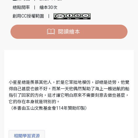
總點閱率
|
繪本30次
創用CC授權範圍
|
閱讀繪本
小星星總是羨慕其他人，於是它笨拙地模仿，卻總是徒勞，他覺
得自己甚麼也做不好。而某一天他偶然幫助了海上一艘迷航的船
指引了回家的方向，這才讓它明白原來不需要刻意去做些甚麼，
它的存在本身就是特別的。
（本書由玉山文教基金會114年贊助印製）
相關學習資源