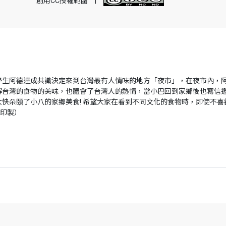
創用CC授權範圍
|
學生阿德達成共識決定來到台灣最有人情味的地方「夜市」，在夜市內，
台灣的食物的美味，也體會了台灣人的熱情，當小巴回到家鄉後也寫信邀
快朵頤了小八的家鄉美食! 希望大家在看到不同文化的食物時，即使不
助印製）