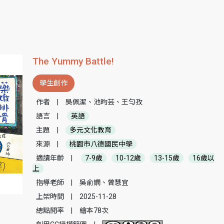
The Yummy Battle!
學生創作
作者
|
吳佩潔、池昀芸、王勻孜
語言
|
英語
主題
|
多元文化教育
來源
|
桃園市八德國民中學
適讀年齡
|
7-9歲
10-12歲
13-15歲
16歲以
上
指導老師
|
吳俞嫻、曾慧宜
上架時間
|
2025-11-28
總點閱率
|
繪本78次