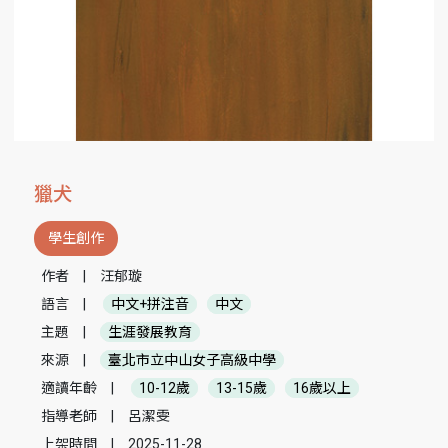
獵犬
學生創作
作者
|
汪郁璇
語言
|
中文+拼注音
中文
主題
|
生涯發展教育
來源
|
臺北市立中山女子高級中學
適讀年齡
|
10-12歲
13-15歲
16歲以上
指導老師
|
呂潔雯
上架時間
|
2025-11-28