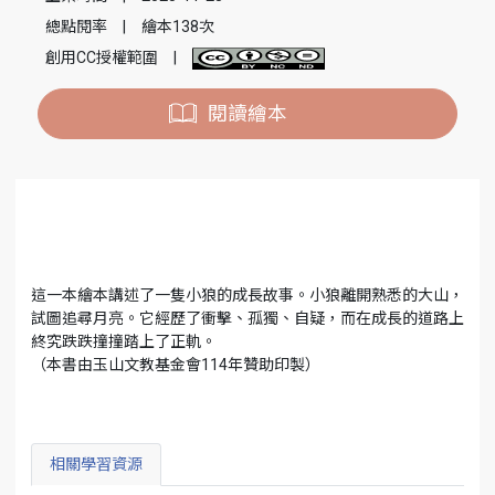
總點閱率
|
繪本138次
創用CC授權範圍
|
閱讀繪本
這一本繪本講述了一隻小狼的成長故事。小狼離開熟悉的大山，
試圖追尋月亮。它經歷了衝擊、孤獨、自疑，而在成長的道路上
終究跌跌撞撞踏上了正軌。
（本書由玉山文教基金會114年贊助印製）
相關學習資源