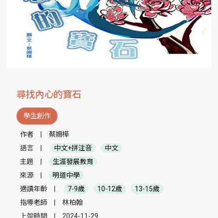
尋找內心的寶石
學生創作
作者
|
蔡姍樺
語言
|
中文+拼注音
中文
主題
|
生涯發展教育
來源
|
明道中學
適讀年齡
|
7-9歲
10-12歲
13-15歲
指導老師
|
林柏翰
上架時間
|
2024-11-29