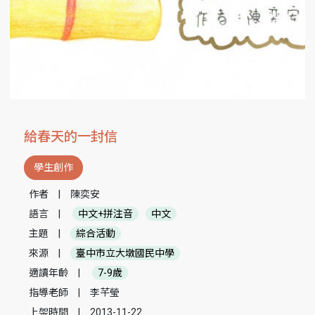
給春天的一封信
學生創作
作者
|
陳奕安
語言
|
中文+拼注音
中文
主題
|
綜合活動
來源
|
臺中市立大墩國民中學
適讀年齡
|
7-9歲
指導老師
|
李芊瑩
上架時間
|
2013-11-22