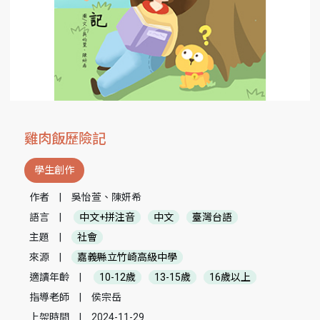
雞肉飯歷險記
學生創作
作者
|
吳怡萱、陳妍希
語言
|
中文+拼注音
中文
臺灣台語
主題
|
社會
來源
|
嘉義縣立竹崎高級中學
適讀年齡
|
10-12歲
13-15歲
16歲以上
指導老師
|
侯宗岳
上架時間
|
2024-11-29