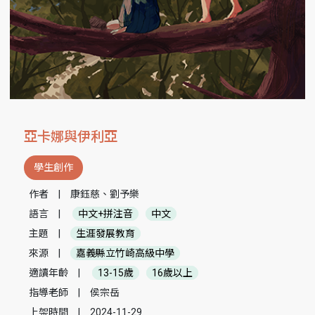
亞卡娜與伊利亞
學生創作
作者
|
康鈺慈、劉予樂
語言
|
中文+拼注音
中文
主題
|
生涯發展教育
來源
|
嘉義縣立竹崎高級中學
適讀年齡
|
13-15歲
16歲以上
指導老師
|
侯宗岳
上架時間
|
2024-11-29