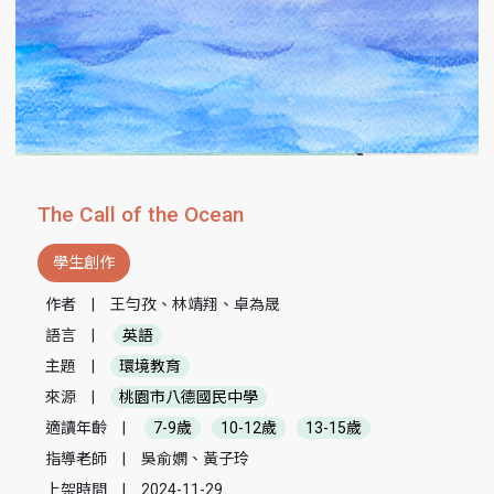
The Call of the Ocean
學生創作
作者
|
王勻孜、林靖翔、卓為晟
語言
|
英語
主題
|
環境教育
來源
|
桃園市八德國民中學
適讀年齡
|
7-9歲
10-12歲
13-15歲
指導老師
|
吳俞嫻、黃子玲
上架時間
|
2024-11-29