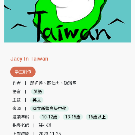
Jacy In Taiwan
學生創作
作者
|
邱姮善、蘇仕杰、陳璿丞
語言
|
英語
主題
|
英文
來源
|
國立新營高級中學
適讀年齡
|
10-12歲
13-15歲
16歲以上
指導老師
|
莊小琪
上架時間
|
2023-11-25