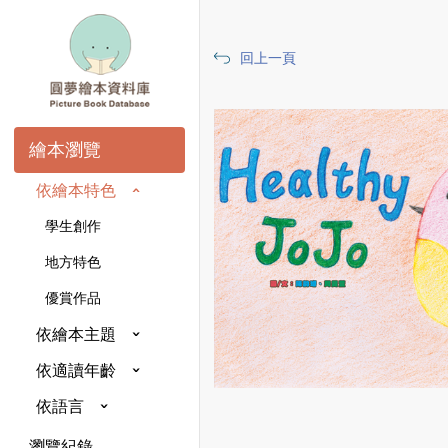
回上一頁
繪本瀏覽
依繪本特色
學生創作
地方特色
優賞作品
依繪本主題
依適讀年齡
依語言
瀏覽紀錄