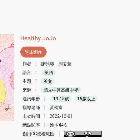
Healthy JoJo
學生創作
作者
|
陳韵璿、周旻萱
語言
|
英語
主題
|
英文
來源
|
國立中興高級中學
適讀年齡
|
13-15歲
16歲以上
指導老師
|
黃松富
上架時間
|
2022-12-01
總點閱率
|
繪本44次
創用CC授權範圍
|