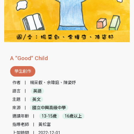
A "Good" Child
學生創作
作者
|
楊采叡、余瑋庭、陳姿妤
語言
|
英語
主題
|
英文
來源
|
國立中興高級中學
適讀年齡
|
13-15歲
16歲以上
指導老師
|
黃松富
上架時間
|
2022-12-01