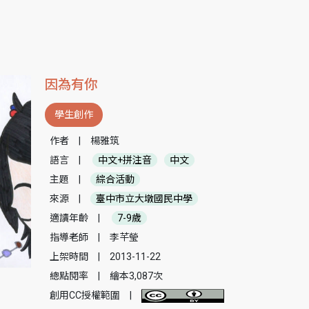
因為有你
學生創作
作者
|
楊雅筑
語言
|
中文+拼注音
中文
主題
|
綜合活動
來源
|
臺中市立大墩國民中學
適讀年齡
|
7-9歲
指導老師
|
李芊瑩
上架時間
|
2013-11-22
總點閱率
|
繪本3,087次
創用CC授權範圍
|