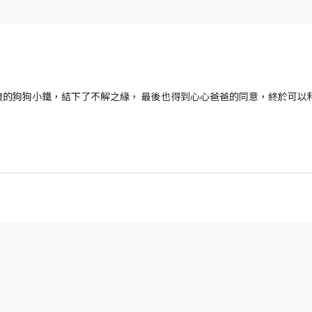
浪的狗狗小鐵，結下了不解之緣， 最後也得到心心爸爸的同意，終於可以