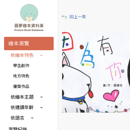
回上一頁
繪本瀏覽
依繪本特色
學生創作
地方特色
優賞作品
依繪本主題
依適讀年齡
依語言
瀏覽紀錄