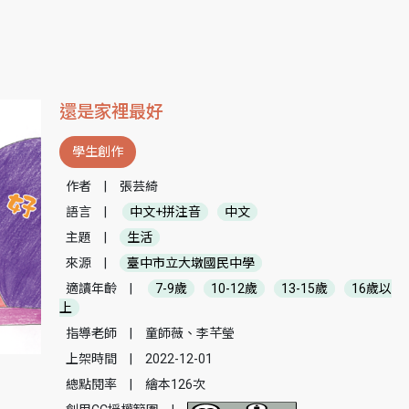
還是家裡最好
學生創作
作者
|
張芸綺
語言
|
中文+拼注音
中文
主題
|
生活
來源
|
臺中市立大墩國民中學
適讀年齡
|
7-9歲
10-12歲
13-15歲
16歲以
上
指導老師
|
童師薇、李芊瑩
上架時間
|
2022-12-01
總點閱率
|
繪本126次