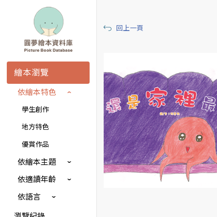
回上一頁
繪本瀏覽
依繪本特色
學生創作
地方特色
優賞作品
依繪本主題
依適讀年齡
依語言
瀏覽紀錄