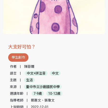
大支好可怕？
學生創作
作者
|
陳蓉嫺
語言
|
中文+拼注音
中文
主題
|
生活
來源
|
臺中市立沙鹿國民中學
適讀年齡
|
7-9歲
10-12歲
指導老師
|
鄭惠文、張瓊文
上架時間
|
2022-12-01