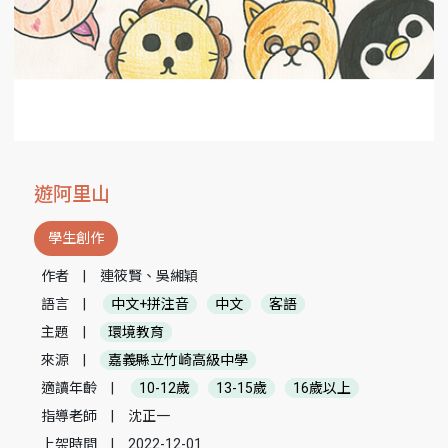
遊阿里山
學生創作
作者
|
連筱賢、吳緗穎
語言
|
中文+拼注音
中文
客語
主題
|
環境教育
來源
|
嘉義縣立竹崎高級中學
適讀年齡
|
10-12歲
13-15歲
16歲以上
指導老師
|
沈正一
上架時間
|
2022-12-01