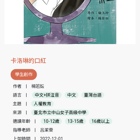
卡洛琳的口紅
學生創作
作者
|
楊若妘
語言
|
中文+拼注音
中文
臺灣台語
主題
|
人權教育
來源
|
臺北市立中山女子高級中學
適讀年齡
|
10-12歲
13-15歲
16歲以上
指導老師
|
呂潔雯
上架時間
|
2022-12-01