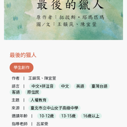
最後的獵人
學生創作
作者
|
王韻筑、陳宜萱
語言
|
中文+拼注音
中文
英語
臺灣台語
客語
原住民
主題
|
人權教育
來源
|
臺北市立中山女子高級中學
適讀年齡
|
10-12歲
13-15歲
16歲以上
指導老師
|
呂潔雯