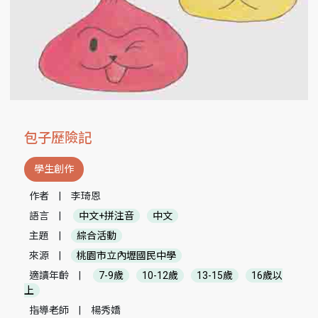
包子歷險記
學生創作
作者
|
李琦恩
語言
|
中文+拼注音
中文
主題
|
綜合活動
來源
|
桃園市立內壢國民中學
適讀年齡
|
7-9歲
10-12歲
13-15歲
16歲以
上
指導老師
|
楊秀嬌