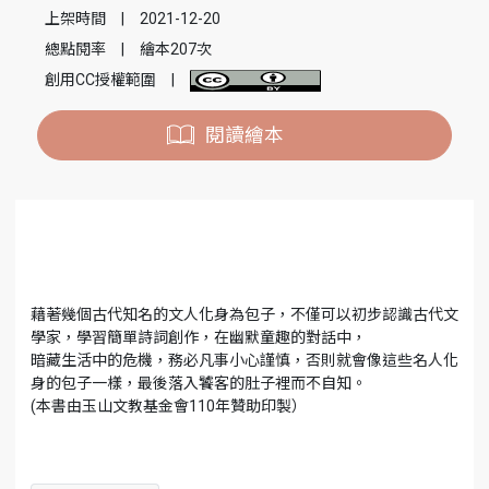
上架時間
|
2021-12-20
總點閱率
|
繪本207次
創用CC授權範圍
|
閱讀繪本
藉著幾個古代知名的文人化身為包子，不僅可以初步認識古代文
學家，學習簡單詩詞創作，在幽默童趣的對話中，
暗藏生活中的危機，務必凡事小心謹慎，否則就會像這些名人化
身的包子一樣，最後落入饕客的肚子裡而不自知。
(本書由玉山文教基金會110年贊助印製）