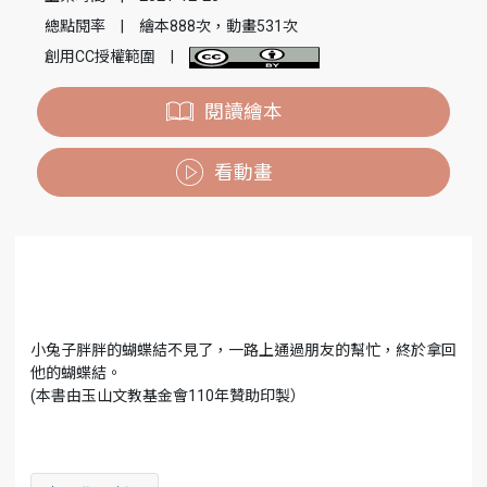
總點閱率
|
繪本888次，動畫531次
創用CC授權範圍
|
閱讀繪本
看動畫
小兔子胖胖的蝴蝶結不見了，一路上通過朋友的幫忙，終於拿回
他的蝴蝶結。
(本書由玉山文教基金會110年贊助印製）