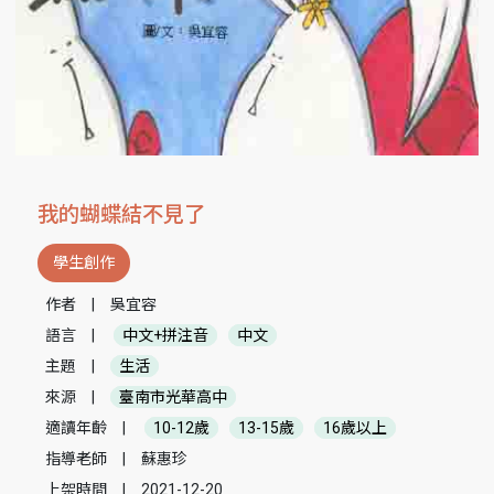
我的蝴蝶結不見了
學生創作
作者
|
吳宜容
語言
|
中文+拼注音
中文
主題
|
生活
來源
|
臺南市光華高中
適讀年齡
|
10-12歲
13-15歲
16歲以上
指導老師
|
蘇惠珍
上架時間
|
2021-12-20