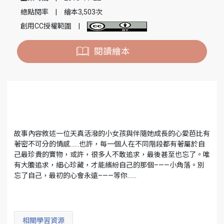
總點閱率
|
繪本3,503次
創用CC授權範圍
|
閱讀繪本
故事內容敘述一位天真活潑的小女孩與伴隨她成長的心愛芭比有
著密不可分的情感……也許，每一個人在不同階段都有著屬於自
己最珍貴的寶物，或許，很多人不敢追求，最後甚至也忘了。唯
有大膽追求，細心珍藏，才能繽紛自己的那個–——小角落。別
忘了自己，最初的心會永遠–——等你……
相關學習資源