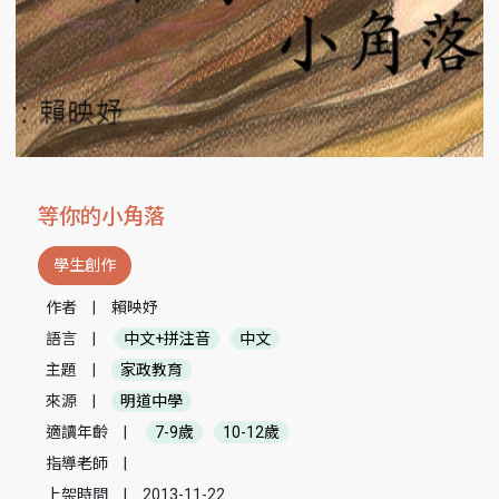
等你的小角落
學生創作
作者
|
賴映妤
語言
|
中文+拼注音
中文
主題
|
家政教育
來源
|
明道中學
適讀年齡
|
7-9歲
10-12歲
指導老師
|
上架時間
|
2013-11-22