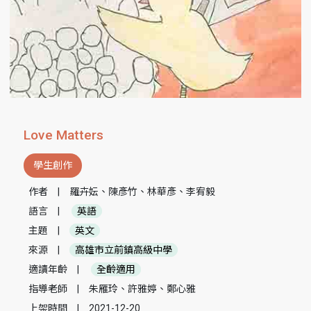
Love Matters
學生創作
作者
|
羅卉妘、陳彥竹、林華彥、李宥毅
語言
|
英語
主題
|
英文
來源
|
高雄市立前鎮高級中學
適讀年齡
|
全齡適用
指導老師
|
朱雁玲、許雅婷、鄭心雅
上架時間
|
2021-12-20