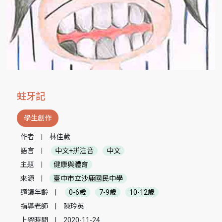
蛀牙記
學生創作
作者
|
林佳葳
語言
|
中文+拼注音
中文
主題
|
健康與體育
來源
|
臺中市立沙鹿國民中學
適讀年齡
|
0-6歲
7-9歲
10-12歲
指導老師
|
陳玲英
上架時間
|
2020-11-24