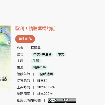
歐利！請聽媽媽的話
學生創作
作者
|
程羿雲
語言
|
中文+拼注音
中文
主題
|
生活
來源
|
明道中學
適讀年齡
|
全齡適用
指導老師
|
莊玉鈴
上架時間
|
2020-11-24
總點閱率
|
繪本229次
創用CC授權範圍
|