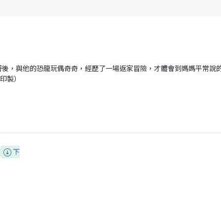
著後，與他的恐龍玩偶奇奇，經歷了一場返家冒險，才體會到媽媽平常說
助印製）
下