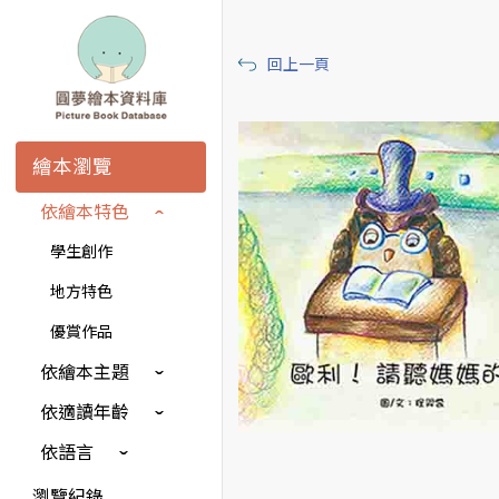
回上一頁
繪本瀏覽
依繪本特色
學生創作
地方特色
優賞作品
依繪本主題
依適讀年齡
依語言
瀏覽紀錄