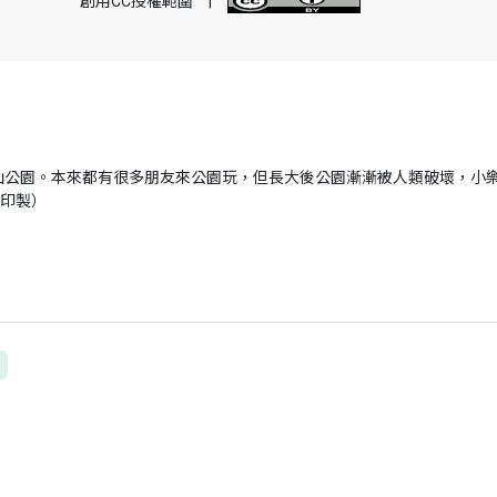
創用CC授權範圍
|
山公園。本來都有很多朋友來公園玩，但長大後公園漸漸被人類破壞，小
助印製）