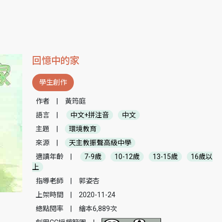
回憶中的家
學生創作
作者
|
黃筠庭
語言
|
中文+拼注音
中文
主題
|
環境教育
來源
|
天主教振聲高級中學
適讀年齡
|
7-9歲
10-12歲
13-15歲
16歲以
上
指導老師
|
郭姿杏
上架時間
|
2020-11-24
總點閱率
|
繪本6,889次