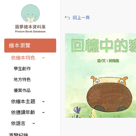
回上一頁
繪本瀏覽
依繪本特色
學生創作
地方特色
優賞作品
依繪本主題
依適讀年齡
依語言
瀏覽紀錄