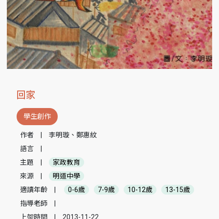
回家
學生創作
作者
|
李明璇、鄭惠紋
語言
|
主題
|
家政教育
來源
|
明道中學
適讀年齡
|
0-6歲
7-9歲
10-12歲
13-15歲
指導老師
|
上架時間
|
2013-11-22