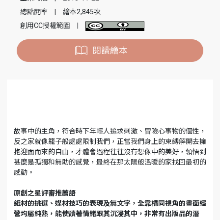
總點閱率
|
繪本2,845次
創用CC授權範圍
|
閱讀繪本
故事中的主角，符合時下年輕人追求刺激、冒險心事物的個性，
反之家就像籠子般處處限制我們，正當我們身上的束縛解開去擁
抱迎面而來的自由，才體會過程往往沒有想像中的美好，領悟到
甚麼是孤獨和無助的感覺，最終在那太陽般溫暖的家找回最初的
感動。
原創之星評審推薦語
紙材的挑選、媒材技巧的表現及無文字，全靠構同視角的畫面經
營均屬純熟，能使讀著情緒跟其沉浸其中，非常有出版品的潛