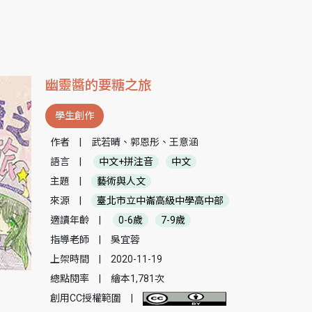
幽靈醬的要糖之旅
學生創作
作者
|
武若晴、郭恩彤、王意涵
語言
|
中文+拼注音
中文
主題
|
藝術與人文
來源
|
臺北市立中崙高級中學高中部
適讀年齡
|
0-6歲
7-9歲
指導老師
|
吳宜蓉
上架時間
|
2020-11-19
總點閱率
|
繪本1,781次
創用CC授權範圍
|