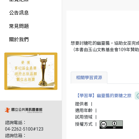
公告訊息
常見問題
關於我們
想要討糖吃的幽靈醬，協助女巫完
（本書由玉山文教基金會109年贊
相關學習資源
【學習單】幽靈醬的要糖之旅
提供者
|
適用年齡
|
試用領域
|
諮詢電話：
授權方式
|
04-2262-5100#123
諮詢信箱：