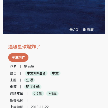
逼啵星球爆炸了
學生創作
作者
|
劉雨庭
語言
|
中文+拼注音
中文
主題
|
生活
來源
|
明道中學
適讀年齡
|
0-6歲
7-9歲
指導老師
|
上架時間
|
2013-11-22