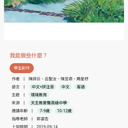
我能做些什麼？
學生創作
作者
|
陳詩云、呂聖汝、陳昱君、周星妤
語言
|
中文+拼注音
中文
客語
主題
|
環境教育
來源
|
天主教振聲高級中學
適讀年齡
|
7-9歲
10-12歲
指導老師
|
郭姿杏
上架時間
|
2019-09-14