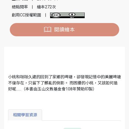
總點閱率
|
繪本272次
創用CC授權範圍
|
閱讀繪本
小桃和咪咪久違的回到了家鄉的埤塘，卻發現記憶中的美麗埤塘
不復存在，只留下了髒亂的倒影。 而困擾的小桃，又該如何是
好呢……（本書由玉山文教基金會108年贊助印製）
相關學習資源