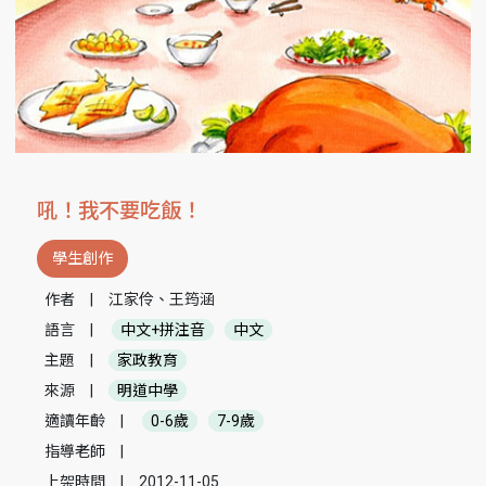
吼！我不要吃飯！
學生創作
作者
|
江家伶、王筠涵
語言
|
中文+拼注音
中文
主題
|
家政教育
來源
|
明道中學
適讀年齡
|
0-6歲
7-9歲
指導老師
|
上架時間
|
2012-11-05