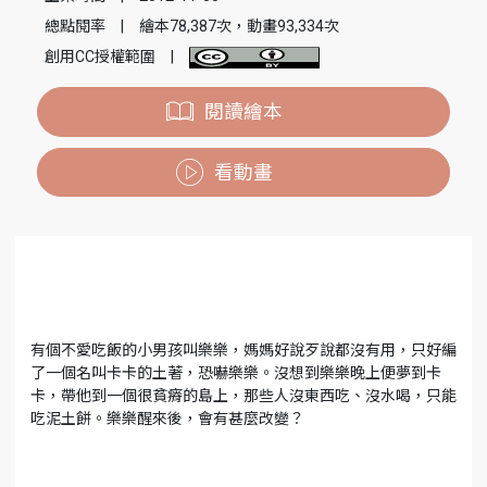
總點閱率
|
繪本78,387次，動畫93,334次
創用CC授權範圍
|
閱讀繪本
看動畫
有個不愛吃飯的小男孩叫樂樂，媽媽好說歹說都沒有用，只好編
了一個名叫卡卡的土著，恐嚇樂樂。沒想到樂樂晚上便夢到卡
卡，帶他到一個很貧瘠的島上，那些人沒東西吃、沒水喝，只能
吃泥土餅。樂樂醒來後，會有甚麼改變？