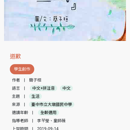
道歉
學生創作
作者
|
簡子桓
語言
|
中文+拼注音
中文
主題
|
生活
來源
|
臺中市立大墩國民中學
適讀年齡
|
全齡適用
指導老師
|
李芊瑩、童師薇
上架時間
|
2019-09-14