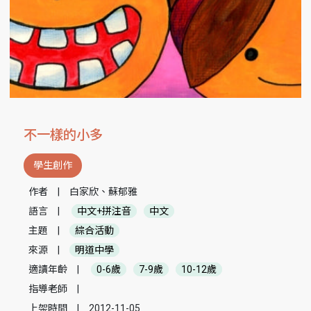
不一樣的小多
學生創作
作者
|
白家欣、蘇郁雅
語言
|
中文+拼注音
中文
主題
|
綜合活動
來源
|
明道中學
適讀年齡
|
0-6歲
7-9歲
10-12歲
指導老師
|
上架時間
|
2012-11-05