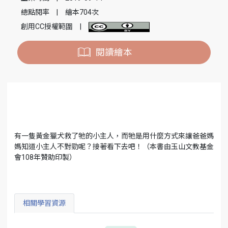
總點閱率
|
繪本704次
創用CC授權範圍
|
閱讀繪本
有一隻黃金獵犬救了牠的小主人，而牠是用什麼方式來讓爸爸媽
媽知道小主人不對勁呢？接著看下去吧！（本書由玉山文教基金
會108年贊助印製）
相關學習資源