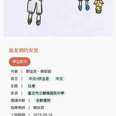
血友病的女兒
學生創作
作者
|
鄭佳恩、鄭歆穎
語言
|
中文+拼注音
中文
主題
|
社會
來源
|
臺北市立蘭雅國民中學
適讀年齡
|
全齡適用
指導老師
|
賴怡君
上架時間
|
2019-09-14