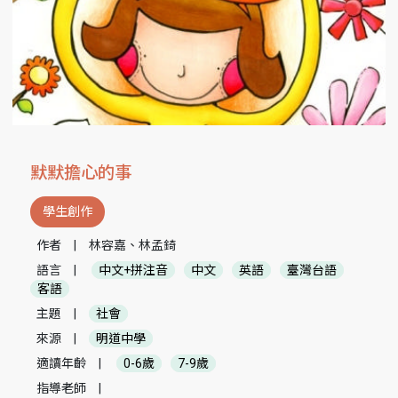
默默擔心的事
學生創作
作者
|
林容嘉、林孟錡
語言
|
中文+拼注音
中文
英語
臺灣台語
客語
主題
|
社會
來源
|
明道中學
適讀年齡
|
0-6歲
7-9歲
指導老師
|