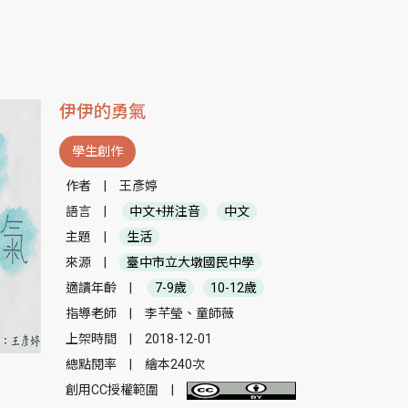
伊伊的勇氣
學生創作
作者
|
王彥婷
語言
|
中文+拼注音
中文
主題
|
生活
來源
|
臺中市立大墩國民中學
適讀年齡
|
7-9歲
10-12歲
指導老師
|
李芊瑩、童師薇
上架時間
|
2018-12-01
總點閱率
|
繪本240次
創用CC授權範圍
|