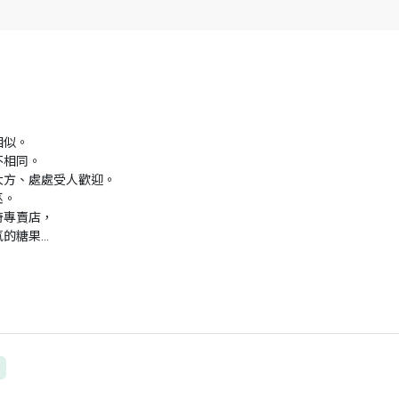
相似。
不相同。
大方、處處受人歡迎。
巫。
奇專賣店，
的糖果…