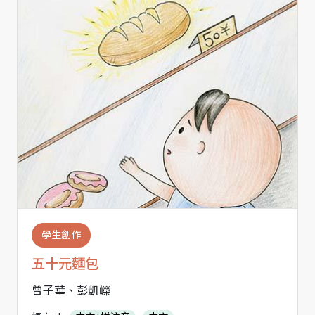
學生創作
五十元麵包
曾子華、彭凱嶸