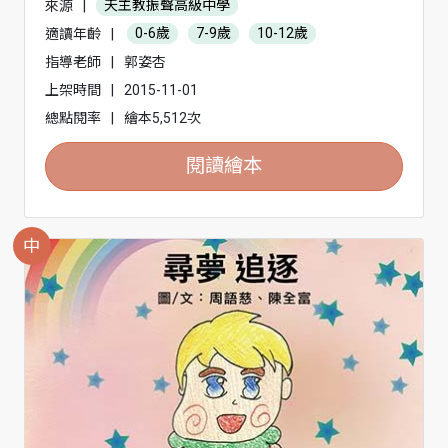
來源
|
天主教振聲高級中學
適讀年齡
|
0-6歲
7-9歲
10-12歲
指導老師
|
郭姿杏
上架時間
|
2015-11-01
總點閱率
|
繪本5,512次
閱讀繪本
中