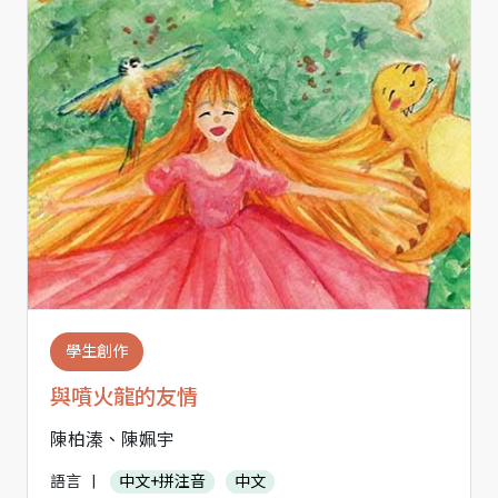
學生創作
與噴火龍的友情
陳柏溱、陳姵宇
語言
|
中文+拼注音
中文