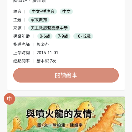
陳育瑋、詹雅筑
語言
|
中文+拼注音
中文
主題
|
家政教育
來源
|
天主教振聲高級中學
適讀年齡
|
0-6歲
7-9歲
10-12歲
指導老師
|
郭姿杏
上架時間
|
2015-11-01
總點閱率
|
繪本637次
閱讀繪本
中