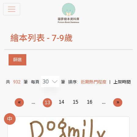
繪本列表 -
7-9歲
篩選
30
共
932
筆
每頁
筆
排序:
近期熱門程度
|
上架時間
«
...
14
15
16
...
»
13
中