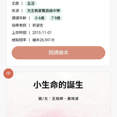
主題
|
生活
來源
|
天主教振聲高級中學
適讀年齡
|
0-6歲
7-9歲
指導老師
|
郭姿杏
上架時間
|
2015-11-01
總點閱率
|
繪本26,941次
閱讀繪本
中