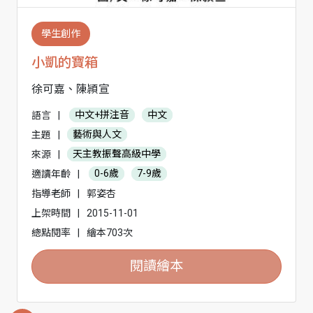
學生創作
小凱的寶箱
徐可嘉、陳頴宣
語言
|
中文+拼注音
中文
主題
|
藝術與人文
來源
|
天主教振聲高級中學
適讀年齡
|
0-6歲
7-9歲
指導老師
|
郭姿杏
上架時間
|
2015-11-01
總點閱率
|
繪本703次
閱讀繪本