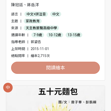
陳冠廷、蔣岳洋
語言
|
中文+拼注音
中文
主題
|
家政教育
來源
|
天主教振聲高級中學
適讀年齡
|
7-9歲
10-12歲
13-15歲
指導老師
|
郭姿杏
上架時間
|
2015-11-01
總點閱率
|
繪本2,715次
閱讀繪本
中