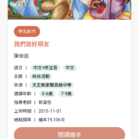
學生創作
我們是好朋友
陳依廷
語言
|
中文+拼注音
中文
主題
|
綜合活動
來源
|
天主教振聲高級中學
適讀年齡
|
0-6歲
7-9歲
指導老師
|
郭姿杏
上架時間
|
2015-11-01
總點閱率
|
繪本19,106次
閱讀繪本