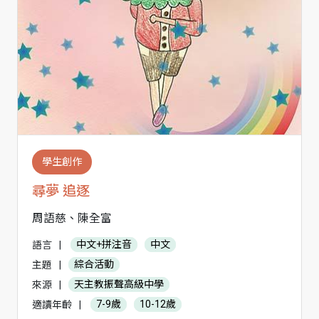
學生創作
尋夢 追逐
周語慈、陳全富
語言
|
中文+拼注音
中文
主題
|
綜合活動
來源
|
天主教振聲高級中學
適讀年齡
|
7-9歲
10-12歲