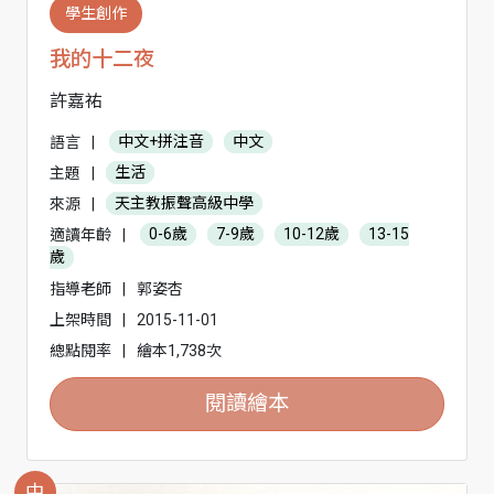
學生創作
我的十二夜
許嘉祐
語言
|
中文+拼注音
中文
主題
|
生活
來源
|
天主教振聲高級中學
適讀年齡
|
0-6歲
7-9歲
10-12歲
13-15
歲
指導老師
|
郭姿杏
上架時間
|
2015-11-01
總點閱率
|
繪本1,738次
閱讀繪本
中