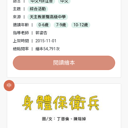
語言
|
中文+拼注音
中文
主題
|
綜合活動
來源
|
天主教振聲高級中學
適讀年齡
|
0-6歲
7-9歲
10-12歲
指導老師
|
郭姿杏
上架時間
|
2015-11-01
總點閱率
|
繪本54,791次
閱讀繪本
中