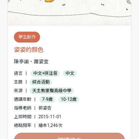
學生創作
姿姿的顏色
陳亭諭、蕭姿宜
語言
|
中文+拼注音
中文
主題
|
綜合活動
來源
|
天主教振聲高級中學
適讀年齡
|
7-9歲
10-12歲
指導老師
|
郭姿杏
上架時間
|
2015-11-01
總點閱率
|
繪本1,246次