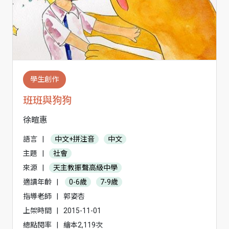
學生創作
班班與狗狗
徐暄惠
語言
|
中文+拼注音
中文
主題
|
社會
來源
|
天主教振聲高級中學
適讀年齡
|
0-6歲
7-9歲
指導老師
|
郭姿杏
上架時間
|
2015-11-01
總點閱率
|
繪本2,119次