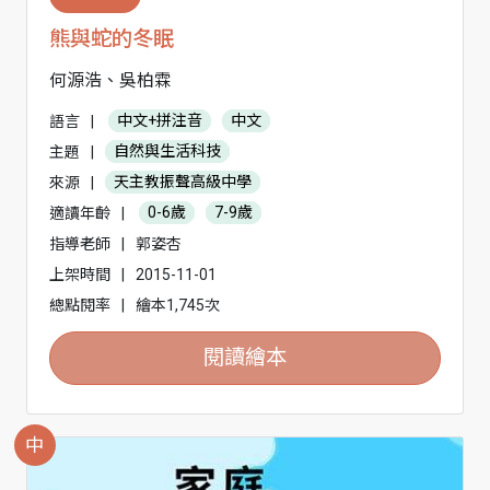
熊與蛇的冬眠
何源浩、吳柏霖
語言
|
中文+拼注音
中文
主題
|
自然與生活科技
來源
|
天主教振聲高級中學
適讀年齡
|
0-6歲
7-9歲
指導老師
|
郭姿杏
上架時間
|
2015-11-01
總點閱率
|
繪本1,745次
閱讀繪本
中