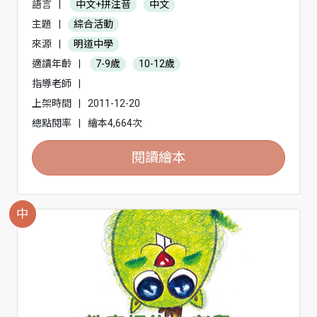
語言
|
中文+拼注音
中文
主題
|
綜合活動
來源
|
明道中學
適讀年齡
|
7-9歲
10-12歲
指導老師
|
上架時間
|
2011-12-20
總點閱率
|
繪本4,664次
閱讀繪本
中