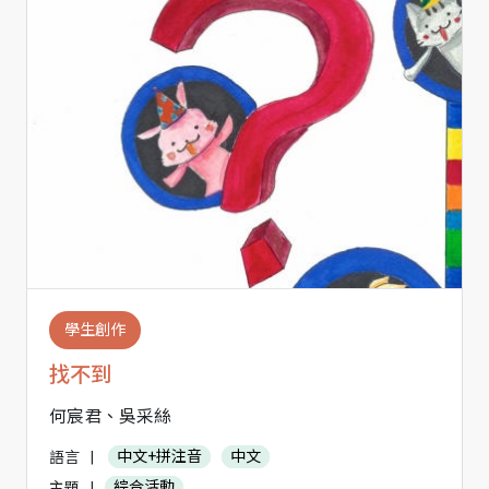
學生創作
找不到
何宸君、吳采絲
語言
|
中文+拼注音
中文
主題
|
綜合活動