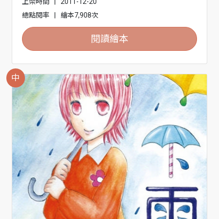
上架時間
|
2011-12-20
總點閱率
|
繪本7,908次
閱讀繪本
中