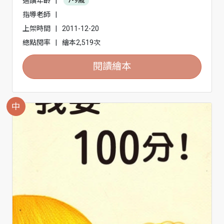
適讀年齡
|
7-9歲
指導老師
|
上架時間
|
2011-12-20
總點閱率
|
繪本2,519次
閱讀繪本
中