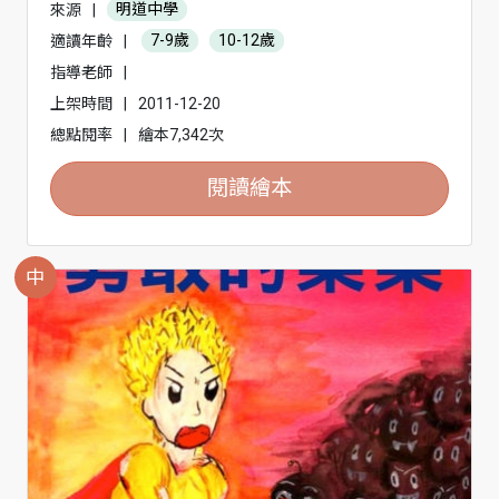
來源
|
明道中學
適讀年齡
|
7-9歲
10-12歲
指導老師
|
上架時間
|
2011-12-20
總點閱率
|
繪本7,342次
閱讀繪本
中