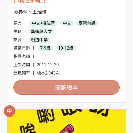
那其它的呢？
廖典萱、王瑋琪
語言
|
中文+拼注音
中文
臺灣台語
主題
|
藝術與人文
來源
|
明道中學
適讀年齡
|
7-9歲
10-12歲
指導老師
|
上架時間
|
2011-12-20
總點閱率
|
繪本2,943次
閱讀繪本
中