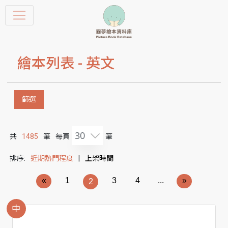
繪本列表 -
英文
篩選
30
共
1485
筆
每頁
筆
排序:
近期熱門程度
|
上架時間
«
1
3
4
...
»
2
中