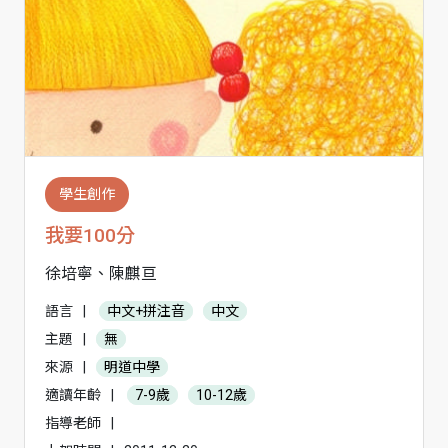
學生創作
我要100分
徐培寧、陳麒亘
語言
|
中文+拼注音
中文
主題
|
無
來源
|
明道中學
適讀年齡
|
7-9歲
10-12歲
指導老師
|