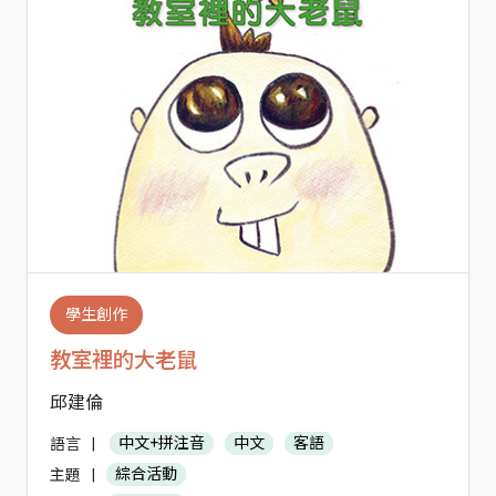
學生創作
教室裡的大老鼠
邱建倫
語言
|
中文+拼注音
中文
客語
主題
|
綜合活動