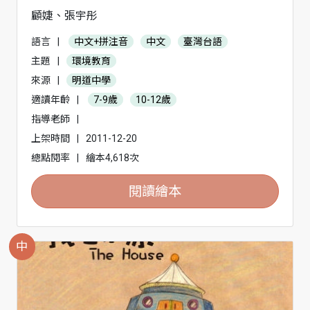
顧婕、張宇彤
語言
|
中文+拼注音
中文
臺灣台語
主題
|
環境教育
來源
|
明道中學
適讀年齡
|
7-9歲
10-12歲
指導老師
|
上架時間
|
2011-12-20
總點閱率
|
繪本4,618次
閱讀繪本
中