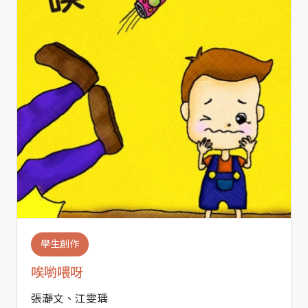
學生創作
唉喲喂呀
張瀞文、江雯瑀