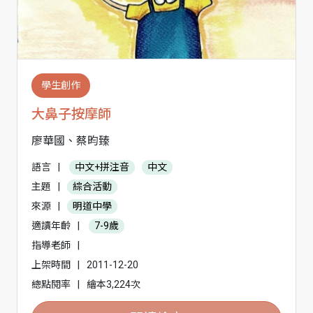
學生創作
大鼻子按摩師
廖華國、蔡昀臻
語言
|
中文+拼注音
中文
主題
|
綜合活動
來源
|
明道中學
適讀年齡
|
7-9歲
指導老師
|
上架時間
|
2011-12-20
總點閱率
|
繪本3,224次