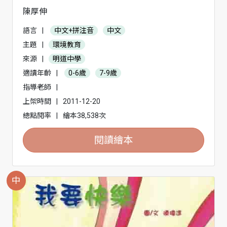
陳厚伸
語言
|
中文+拼注音
中文
主題
|
環境教育
來源
|
明道中學
適讀年齡
|
0-6歲
7-9歲
指導老師
|
上架時間
|
2011-12-20
總點閱率
|
繪本38,538次
閱讀繪本
中