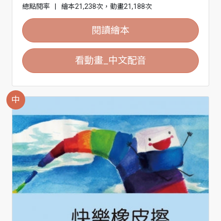
總點閱率
|
繪本21,238次，動畫21,188次
閱讀繪本
看動畫_中文配音
中