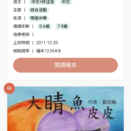
語言
|
中文+拼注音
中文
主題
|
綜合活動
來源
|
明道中學
適讀年齡
|
0-6歲
7-9歲
指導老師
|
上架時間
|
2011-12-20
總點閱率
|
繪本12,954次
閱讀繪本
中