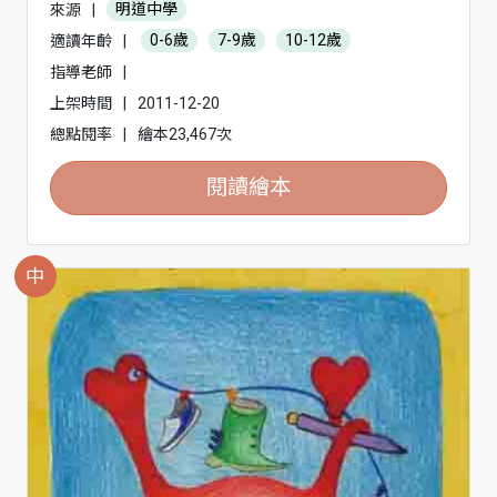
來源
|
明道中學
適讀年齡
|
0-6歲
7-9歲
10-12歲
指導老師
|
上架時間
|
2011-12-20
總點閱率
|
繪本23,467次
閱讀繪本
中