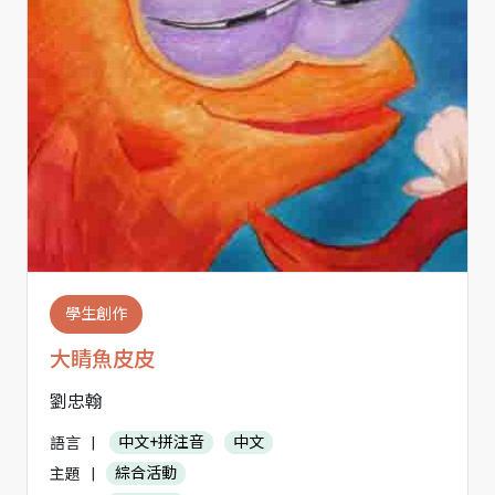
學生創作
大睛魚皮皮
劉忠翰
語言
|
中文+拼注音
中文
主題
|
綜合活動