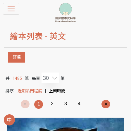
繪本列表 -
英文
篩選
30
共
1485
筆
每頁
筆
排序:
近期熱門程度
|
上架時間
«
2
3
4
...
»
1
中