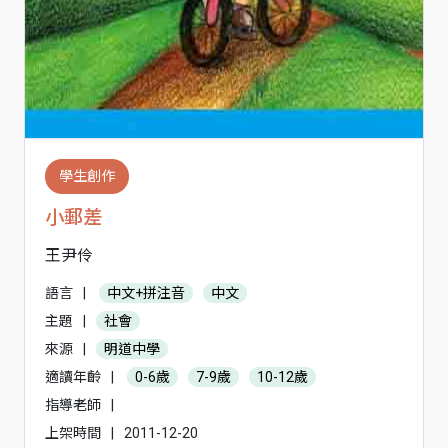
學生創作
小郵差
王尹伶
語言
|
中文+拼注音
中文
主題
|
社會
來源
|
明道中學
適讀年齡
|
0-6歲
7-9歲
10-12歲
指導老師
|
上架時間
|
2011-12-20