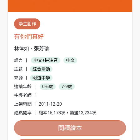
學生創作
有你們真好
林倖如、張芳瑜
語言
|
中文+拼注音
中文
主題
|
綜合活動
來源
|
明道中學
適讀年齡
|
0-6歲
7-9歲
指導老師
|
上架時間
|
2011-12-20
總點閱率
|
繪本15,178次，動畫13,234次
閱讀繪本