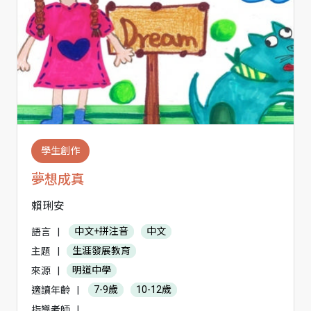
學生創作
夢想成真
賴琍安
語言
|
中文+拼注音
中文
主題
|
生涯發展教育
來源
|
明道中學
適讀年齡
|
7-9歲
10-12歲
指導老師
|