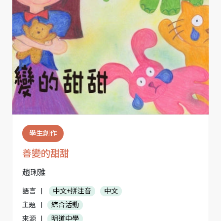
學生創作
善變的甜甜
趙琍雅
語言
|
中文+拼注音
中文
主題
|
綜合活動
來源
|
明道中學