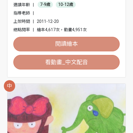
適讀年齡
|
7-9歲
10-12歲
指導老師
|
上架時間
|
2011-12-20
總點閱率
|
繪本4,617次，動畫4,951次
閱讀繪本
看動畫_中文配音
中