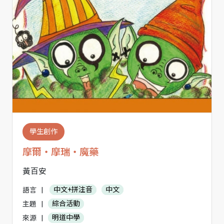
學生創作
摩爾‧摩瑞‧魔藥
黃百安
語言
|
中文+拼注音
中文
主題
|
綜合活動
來源
|
明道中學