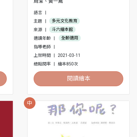
周潔、黃一鳳
語言
|
主題
|
多元文化教育
來源
|
斗六繪本館
適讀年齡
|
全齡適用
指導老師
|
上架時間
|
2021-03-11
總點閱率
|
繪本850次
閱讀繪本
中