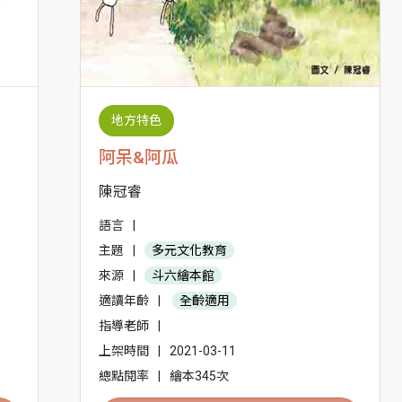
地方特色
阿呆&阿瓜
陳冠睿
語言
|
主題
|
多元文化教育
來源
|
斗六繪本館
適讀年齡
|
全齡適用
指導老師
|
上架時間
|
2021-03-11
總點閱率
|
繪本345次