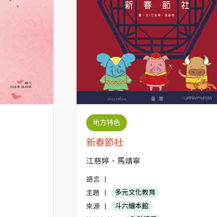
地方特色
新春節社
江慈婷、馬靖寧
語言
|
主題
|
多元文化教育
來源
|
斗六繪本館