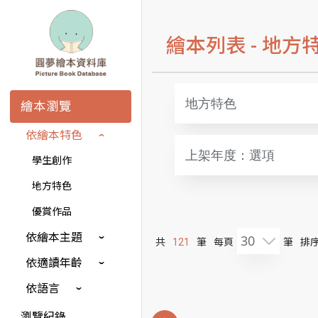
繪本列表 -
地方
地方特色
繪本瀏覽
依繪本特色
上架年度：選項
學生創作
地方特色
優賞作品
依繪本主題
30
共
121
筆
每頁
筆
排序
依適讀年齡
依語言
瀏覽紀錄