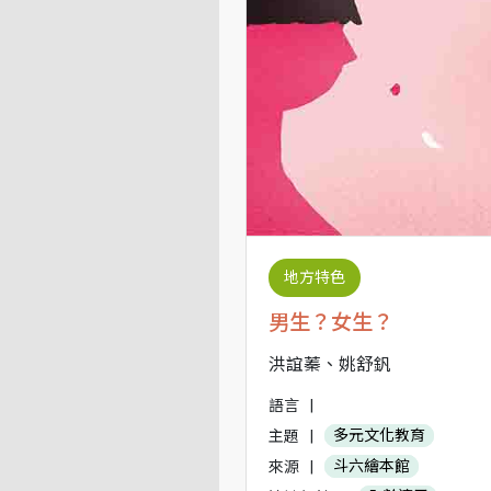
地方特色
男生？女生？
洪誼蓁、姚舒釩
語言
|
主題
|
多元文化教育
來源
|
斗六繪本館