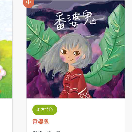
中
地方特色
番婆鬼