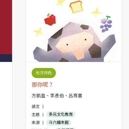
地方特色
那你呢？
方凱盈、李彥伯、呂育書
語言
|
主題
|
多元文化教育
來源
|
斗六繪本館