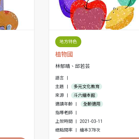
地方特色
植物國
林郁晴、邱若芸
語言
|
主題
|
多元文化教育
來源
|
斗六繪本館
適讀年齡
|
全齡適用
指導老師
|
上架時間
|
2021-03-11
總點閱率
|
繪本378次