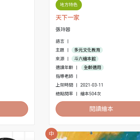
地方特色
天下一家
張玲蓉
語言
|
主題
|
多元文化教育
來源
|
斗六繪本館
適讀年齡
|
全齡適用
指導老師
|
上架時間
|
2021-03-11
總點閱率
|
繪本504次
閱讀繪本
中