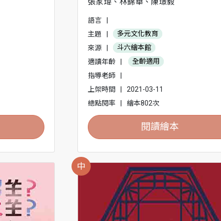
張家瑋、林錦華、陳璟毅
語言
|
主題
|
多元文化教育
來源
|
斗六繪本館
適讀年齡
|
全齡適用
指導老師
|
上架時間
|
2021-03-11
總點閱率
|
繪本802次
閱讀繪本
中