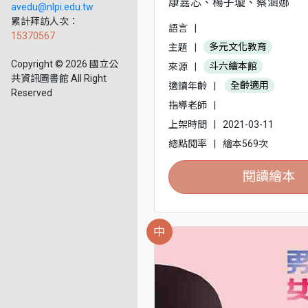
康嘉芯、楊子璇、蔡涵娜
avedu@nlpi.edu.tw
累計拜訪人次：
語言
|
15370567
主題
|
多元文化教育
Copyright © 2026 國立公
來源
|
斗六繪本館
共資訊圖書館 All Right
適讀年齡
|
全齡適用
Reserved
指導老師
|
上架時間
|
2021-03-11
總點閱率
|
繪本569次
閱讀繪本
中