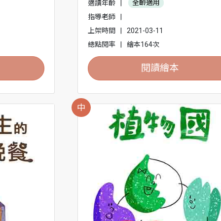
適讀年齡
|
全齡適用
指導老師
|
上架時間
|
2021-03-11
總點閱率
|
繪本164次
閱讀繪本
中