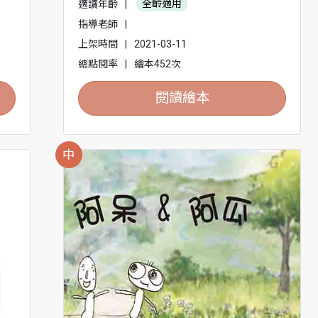
適讀年齡
|
全齡適用
指導老師
|
上架時間
|
2021-03-11
總點閱率
|
繪本452次
閱讀繪本
中