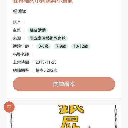
森林裡的小刺蝟與小烏龜
楊湘穎
語言
|
主題
|
綜合活動
來源
|
國立臺灣藝術教育館
適讀年齡
|
0-6歲
7-9歲
10-12歲
指導老師
|
上架時間
|
2013-11-25
總點閱率
|
繪本6,292次
閱讀繪本
中