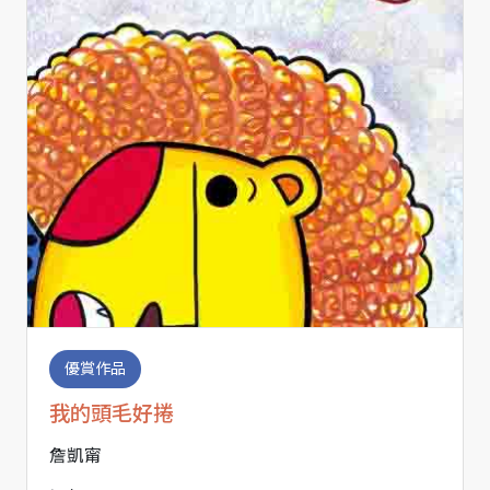
優賞作品
我的頭毛好捲
詹凱甯