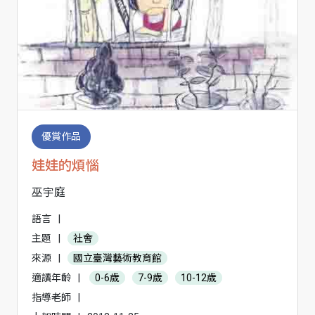
優賞作品
娃娃的煩惱
巫宇庭
語言
|
主題
|
社會
來源
|
國立臺灣藝術教育館
適讀年齡
|
0-6歲
7-9歲
10-12歲
指導老師
|