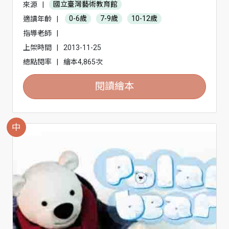
來源
|
國立臺灣藝術教育館
適讀年齡
|
0-6歲
7-9歲
10-12歲
指導老師
|
上架時間
|
2013-11-25
總點閱率
|
繪本4,865次
閱讀繪本
中