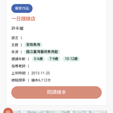
優賞作品
一日鐘錶店
許丰耀
語言
|
主題
|
家政教育
來源
|
國立臺灣藝術教育館
適讀年齡
|
0-6歲
7-9歲
10-12歲
指導老師
|
上架時間
|
2013-11-25
總點閱率
|
繪本6,112次
閱讀繪本
中