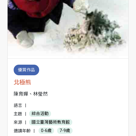
優賞作品
北極熊
陳育嬋、林瑩然
語言
|
主題
|
綜合活動
來源
|
國立臺灣藝術教育館
適讀年齡
|
0-6歲
7-9歲