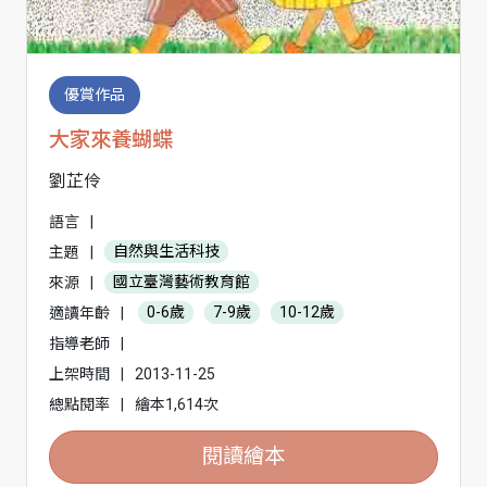
優賞作品
大家來養蝴蝶
劉芷伶
語言
|
主題
|
自然與生活科技
來源
|
國立臺灣藝術教育館
適讀年齡
|
0-6歲
7-9歲
10-12歲
指導老師
|
上架時間
|
2013-11-25
總點閱率
|
繪本1,614次
閱讀繪本