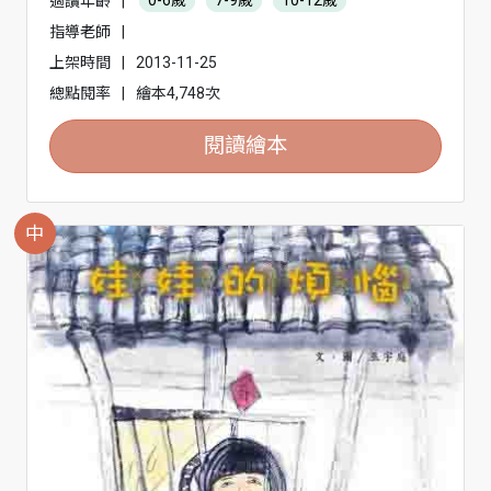
適讀年齡
|
0-6歲
7-9歲
10-12歲
指導老師
|
上架時間
|
2013-11-25
總點閱率
|
繪本4,748次
閱讀繪本
中