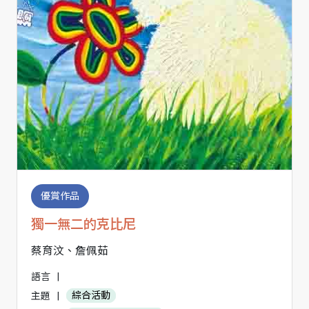
優賞作品
獨一無二的克比尼
蔡育汶、詹佩茹
語言
|
主題
|
綜合活動