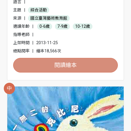
語言
|
主題
|
綜合活動
來源
|
國立臺灣藝術教育館
適讀年齡
|
0-6歲
7-9歲
10-12歲
指導老師
|
上架時間
|
2013-11-25
總點閱率
|
繪本18,566次
閱讀繪本
中