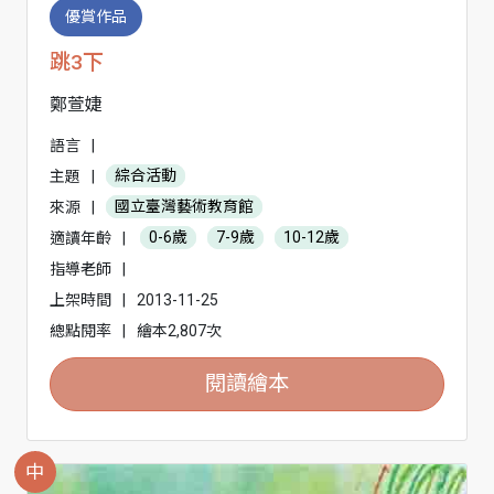
優賞作品
跳3下
鄭萱婕
語言
|
主題
|
綜合活動
來源
|
國立臺灣藝術教育館
適讀年齡
|
0-6歲
7-9歲
10-12歲
指導老師
|
上架時間
|
2013-11-25
總點閱率
|
繪本2,807次
閱讀繪本
中