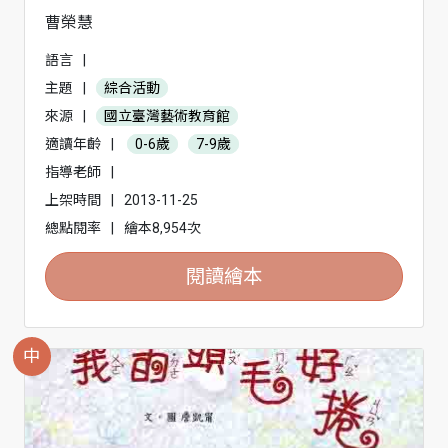
曹榮慧
語言
|
主題
|
綜合活動
來源
|
國立臺灣藝術教育館
適讀年齡
|
0-6歲
7-9歲
指導老師
|
上架時間
|
2013-11-25
總點閱率
|
繪本8,954次
閱讀繪本
中