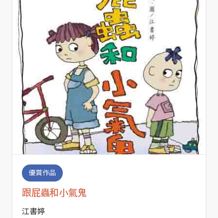
優賞作品
跟屁蟲和小氣鬼
江書婷