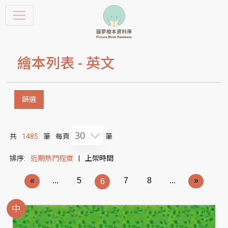
繪本列表 -
英文
篩選
30
共
1485
筆
每頁
筆
排序:
近期熱門程度
|
上架時間
«
...
5
7
8
...
»
6
中