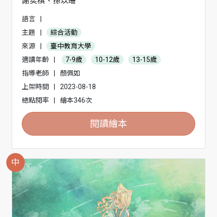
謝奕棋、孫以珊
語言
|
主題
|
綜合活動
來源
|
臺中教育大學
適讀年齡
|
7-9歲
10-12歲
13-15歲
指導老師
|
顏佩如
上架時間
|
2023-08-18
總點閱率
|
繪本346次
閱讀繪本
中