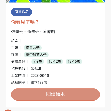
優賞作品
你看見了嗎？
張懿云、孫依芬、陳偉韜
語言
|
主題
|
綜合活動
來源
|
臺中教育大學
適讀年齡
|
7-9歲
10-12歲
13-15歲
指導老師
|
顏佩如
上架時間
|
2023-08-18
總點閱率
|
繪本133次
閱讀繪本