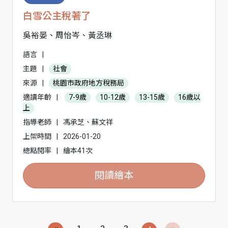
白雪公主稅著了
吳裕晏、周怡岑、黃丞琳
語言
|
主題
|
社會
來源
|
桃園市政府地方稅務局
適讀年齡
|
7-9歲
10-12歲
13-15歲
16歲以
上
指導老師
|
馮承芝、蘇文祥
上架時間
|
2026-01-20
總點閱率
|
繪本41次
閱讀繪本