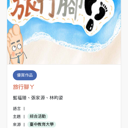
優賞作品
旅行腳ㄚ
藍福臻、張家源、林昀姿
語言
|
主題
|
綜合活動
來源
|
臺中教育大學