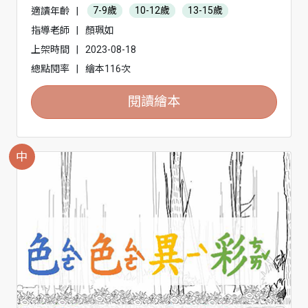
適讀年齡
|
7-9歲
10-12歲
13-15歲
指導老師
|
顏珮如
上架時間
|
2023-08-18
總點閱率
|
繪本116次
閱讀繪本
中