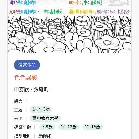
優賞作品
色色異彩
申嘉欣、張庭昀
語言
|
主題
|
綜合活動
來源
|
臺中教育大學
適讀年齡
|
7-9歲
10-12歲
13-15歲
指導老師
|
顏佩如