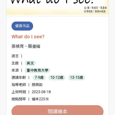
優賞作品
What do I see?
張禎育、簡墨綸
語言
|
主題
|
英文
來源
|
臺中教育大學
適讀年齡
|
7-9歲
10-12歲
13-15歲
指導老師
|
顏佩如
上架時間
|
2023-08-18
總點閱率
|
繪本225次
閱讀繪本