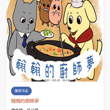
優賞作品
翰翰的廚師夢