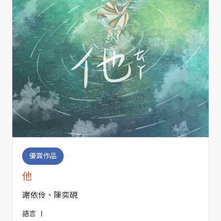
優賞作品
他
謝依伶、陳奕硯
語言
|