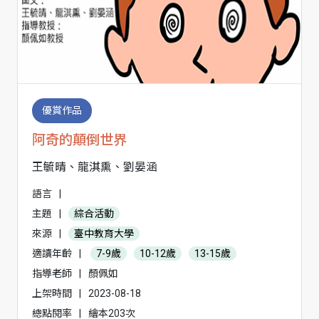
優賞作品
阿奇的顛倒世界
王毓晴、龍淇熏、劉晏涵
語言
|
主題
|
綜合活動
來源
|
臺中教育大學
適讀年齡
|
7-9歲
10-12歲
13-15歲
指導老師
|
顏佩如
上架時間
|
2023-08-18
總點閱率
|
繪本203次