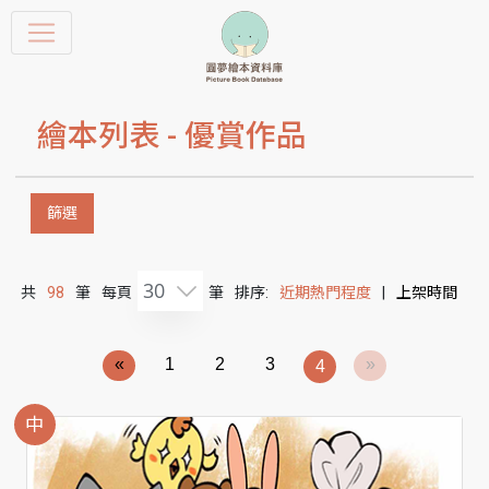
繪本列表 -
優賞作品
篩選
30
共
98
筆
每頁
筆
排序:
近期熱門程度
|
上架時間
«
1
2
3
»
4
中