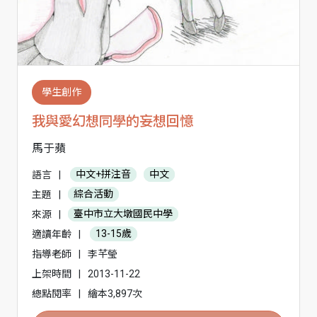
學生創作
我與愛幻想同學的妄想回憶
馬于蘋
語言
|
中文+拼注音
中文
主題
|
綜合活動
來源
|
臺中市立大墩國民中學
適讀年齡
|
13-15歲
指導老師
|
李芊瑩
上架時間
|
2013-11-22
總點閱率
|
繪本3,897次