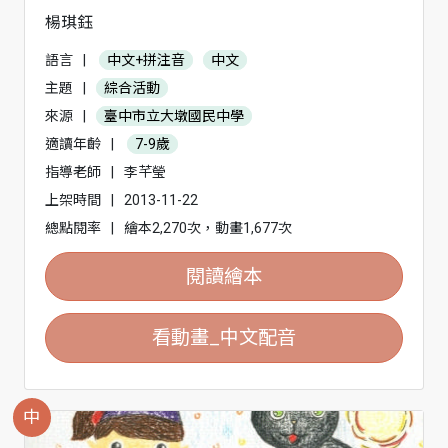
楊琪鈺
語言
|
中文+拼注音
中文
主題
|
綜合活動
來源
|
臺中市立大墩國民中學
適讀年齡
|
7-9歲
指導老師
|
李芊瑩
上架時間
|
2013-11-22
總點閱率
|
繪本2,270次，動畫1,677次
閱讀繪本
看動畫_中文配音
中