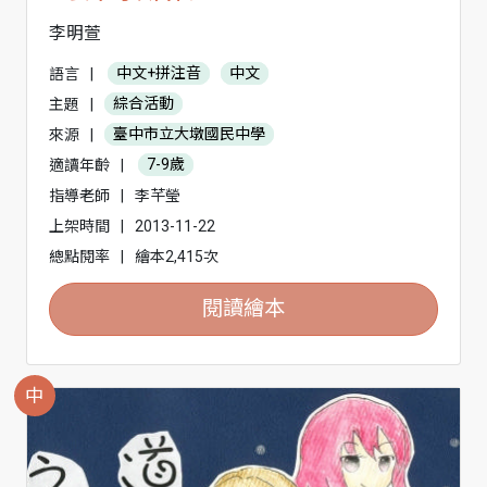
李明萱
語言
|
中文+拼注音
中文
主題
|
綜合活動
來源
|
臺中市立大墩國民中學
適讀年齡
|
7-9歲
指導老師
|
李芊瑩
上架時間
|
2013-11-22
總點閱率
|
繪本2,415次
閱讀繪本
中