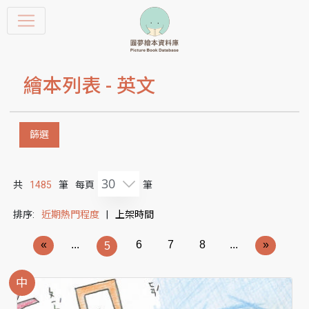
繪本列表 -
英文
篩選
30
共
1485
筆
每頁
筆
排序:
近期熱門程度
|
上架時間
«
...
6
7
8
...
»
5
中