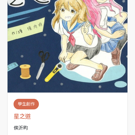
學生創作
星之道
侯沂昀