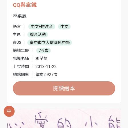
QQ與拿鐵
林柔辰
語言
|
中文+拼注音
中文
主題
|
綜合活動
來源
|
臺中市立大墩國民中學
適讀年齡
|
7-9歲
指導老師
|
李芊瑩
上架時間
|
2013-11-22
總點閱率
|
繪本2,927次
閱讀繪本
中