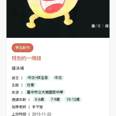
學生創作
特別的一塊錢
鍾泳禛
語言
|
中文+拼注音
中文
主題
|
社會
來源
|
臺中市立大墩國民中學
適讀年齡
|
0-6歲
7-9歲
10-12歲
指導老師
|
李芊瑩
上架時間
|
2013-11-22