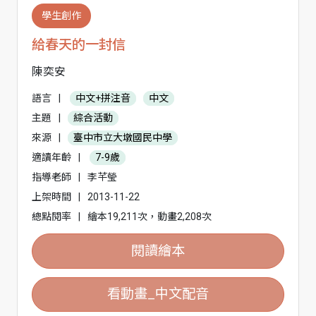
學生創作
給春天的一封信
陳奕安
語言
|
中文+拼注音
中文
主題
|
綜合活動
來源
|
臺中市立大墩國民中學
適讀年齡
|
7-9歲
指導老師
|
李芊瑩
上架時間
|
2013-11-22
總點閱率
|
繪本19,211次，動畫2,208次
閱讀繪本
看動畫_中文配音