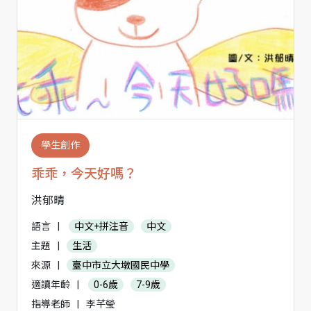
學生創作
乖乖，今天好嗎？
洪郁晴
語言
|
中文+拼注音
中文
主題
|
生活
來源
|
臺中市立大墩國民中學
適讀年齡
|
0-6歲
7-9歲
指導老師
|
李芊瑩