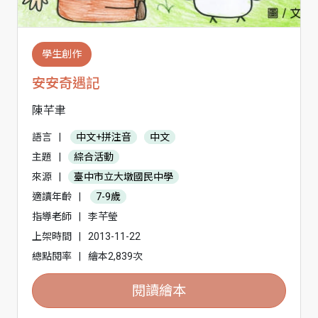
學生創作
安安奇遇記
陳芊聿
語言
|
中文+拼注音
中文
主題
|
綜合活動
來源
|
臺中市立大墩國民中學
適讀年齡
|
7-9歲
指導老師
|
李芊瑩
上架時間
|
2013-11-22
總點閱率
|
繪本2,839次
閱讀繪本