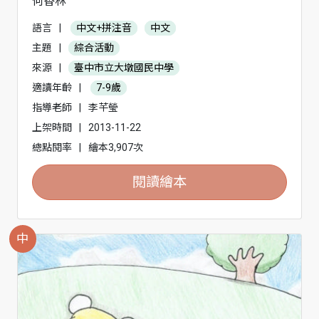
何香林
語言
|
中文+拼注音
中文
主題
|
綜合活動
來源
|
臺中市立大墩國民中學
適讀年齡
|
7-9歲
指導老師
|
李芊瑩
上架時間
|
2013-11-22
總點閱率
|
繪本3,907次
閱讀繪本
中