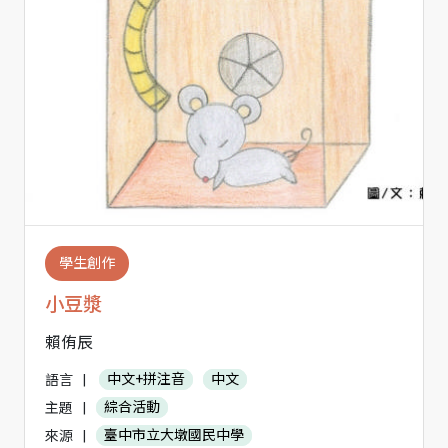
學生創作
小豆漿
賴侑辰
語言
|
中文+拼注音
中文
主題
|
綜合活動
來源
|
臺中市立大墩國民中學