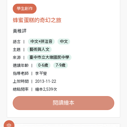
學生創作
蜂蜜蛋糕的奇幻之旅
黃稚評
語言
|
中文+拼注音
中文
主題
|
藝術與人文
來源
|
臺中市立大墩國民中學
適讀年齡
|
0-6歲
7-9歲
指導老師
|
李芊瑩
上架時間
|
2013-11-22
總點閱率
|
繪本2,539次
閱讀繪本
中