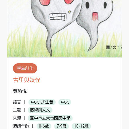
學生創作
古里與妖怪
黃瑜悅
語言
|
中文+拼注音
中文
主題
|
藝術與人文
來源
|
臺中市立大墩國民中學
適讀年齡
|
0-6歲
7-9歲
10-12歲