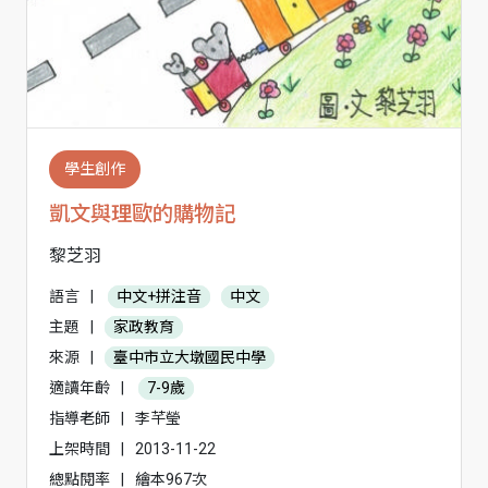
學生創作
凱文與理歐的購物記
黎芝羽
語言
|
中文+拼注音
中文
主題
|
家政教育
來源
|
臺中市立大墩國民中學
適讀年齡
|
7-9歲
指導老師
|
李芊瑩
上架時間
|
2013-11-22
總點閱率
|
繪本967次