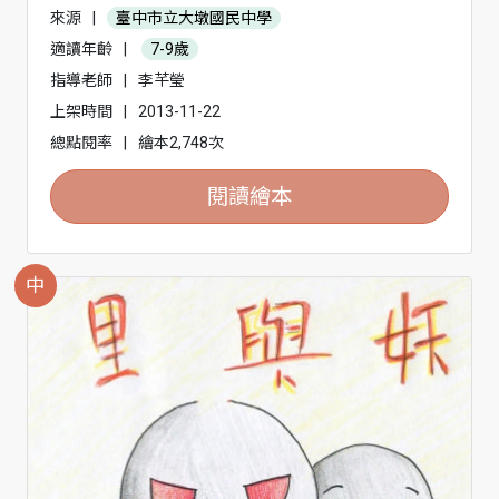
來源
|
臺中市立大墩國民中學
適讀年齡
|
7-9歲
指導老師
|
李芊瑩
上架時間
|
2013-11-22
總點閱率
|
繪本2,748次
閱讀繪本
中