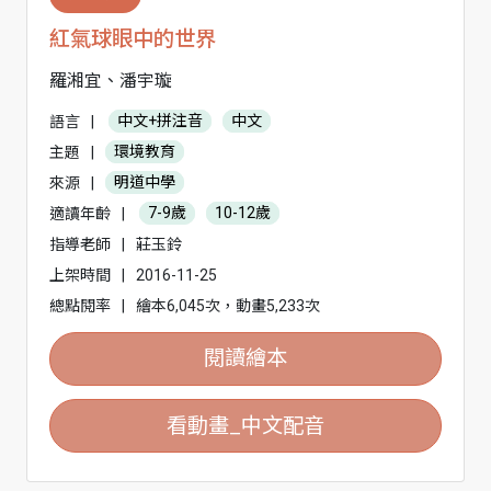
紅氣球眼中的世界
羅湘宜、潘宇璇
語言
|
中文+拼注音
中文
主題
|
環境教育
來源
|
明道中學
適讀年齡
|
7-9歲
10-12歲
指導老師
|
莊玉鈴
上架時間
|
2016-11-25
總點閱率
|
繪本6,045次，動畫5,233次
閱讀繪本
看動畫_中文配音