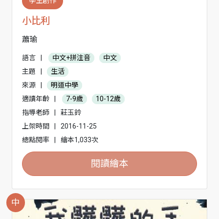
學生創作
小比利
蕭瑜
語言
|
中文+拼注音
中文
主題
|
生活
來源
|
明道中學
適讀年齡
|
7-9歲
10-12歲
指導老師
|
莊玉鈴
上架時間
|
2016-11-25
總點閱率
|
繪本1,033次
閱讀繪本
中