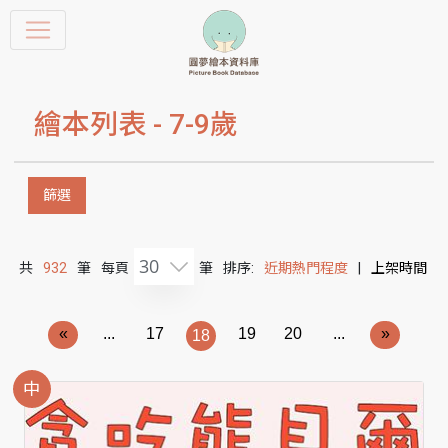
繪本列表 -
7-9歲
篩選
30
共
932
筆
每頁
筆
排序:
近期熱門程度
|
上架時間
«
...
17
19
20
...
»
18
中