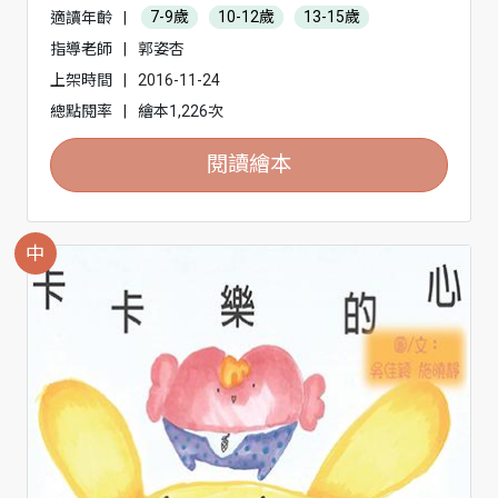
適讀年齡
|
7-9歲
10-12歲
13-15歲
指導老師
|
郭姿杏
上架時間
|
2016-11-24
總點閱率
|
繪本1,226次
閱讀繪本
中