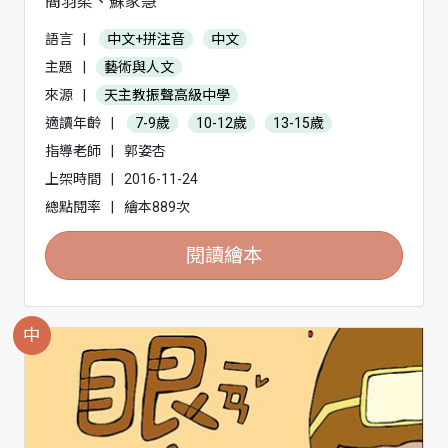
簡羽柔、蘇家慧
語言
|
中文+拼注音
中文
主題
|
藝術與人文
來源
|
天主教振聲高級中學
適讀年齡
|
7-9歲
10-12歲
13-15歲
指導老師
|
郭姿杏
上架時間
|
2016-11-24
總點閱率
|
繪本889次
閱讀繪本
中