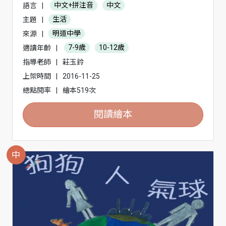
語言
|
中文+拼注音
中文
主題
|
生活
來源
|
明道中學
適讀年齡
|
7-9歲
10-12歲
指導老師
|
莊玉鈴
上架時間
|
2016-11-25
總點閱率
|
繪本519次
閱讀繪本
中