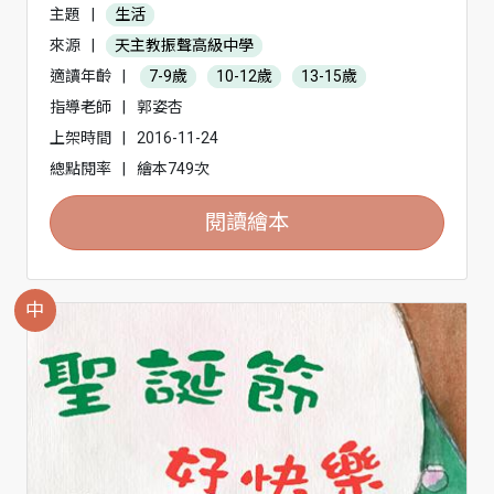
主題
|
生活
來源
|
天主教振聲高級中學
適讀年齡
|
7-9歲
10-12歲
13-15歲
指導老師
|
郭姿杏
上架時間
|
2016-11-24
總點閱率
|
繪本749次
閱讀繪本
中