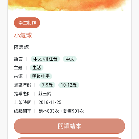
學生創作
小氣球
陳思諺
語言
|
中文+拼注音
中文
主題
|
生活
來源
|
明道中學
適讀年齡
|
7-9歲
10-12歲
指導老師
|
莊玉鈴
上架時間
|
2016-11-25
總點閱率
|
繪本833次，動畫901次
閱讀繪本