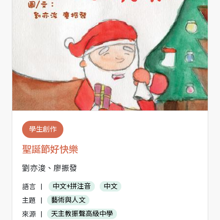
學生創作
聖誕節好快樂
劉亦浚、廖振發
語言
|
中文+拼注音
中文
主題
|
藝術與人文
來源
|
天主教振聲高級中學