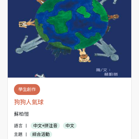
學生創作
狗狗人氣球
蘇柏愷
語言
|
中文+拼注音
中文
主題
|
綜合活動