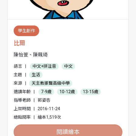
學生創作
比爾
陳怡萱、陳珮琦
語言
|
中文+拼注音
中文
主題
|
生活
來源
|
天主教振聲高級中學
適讀年齡
|
7-9歲
10-12歲
13-15歲
指導老師
|
郭姿杏
上架時間
|
2016-11-24
總點閱率
|
繪本1,519次
閱讀繪本