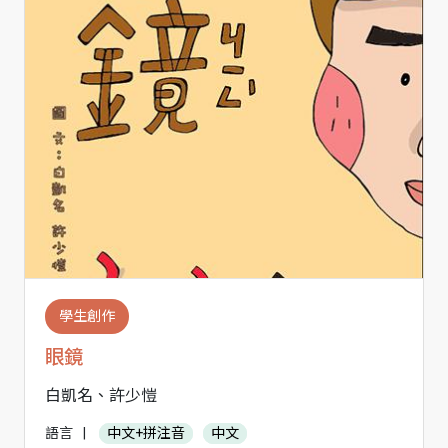
學生創作
眼鏡
白凱名、許少愷
語言
|
中文+拼注音
中文