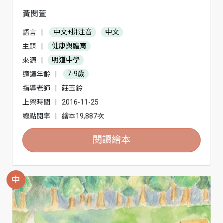
黃閔萱
語言
|
中文+拼注音
中文
主題
|
健康與體育
來源
|
明道中學
適讀年齡
|
7-9歲
指導老師
|
莊玉鈴
上架時間
|
2016-11-25
總點閱率
|
繪本19,887次
閱讀繪本
中