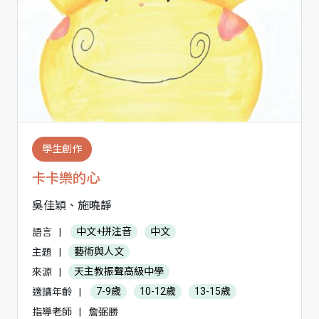
學生創作
卡卡樂的心
吳佳穎、施曉靜
語言
|
中文+拼注音
中文
主題
|
藝術與人文
來源
|
天主教振聲高級中學
適讀年齡
|
7-9歲
10-12歲
13-15歲
指導老師
|
詹弼勝