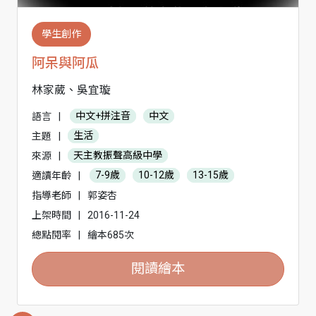
學生創作
阿呆與阿瓜
林家葳、吳宜璇
語言
|
中文+拼注音
中文
主題
|
生活
來源
|
天主教振聲高級中學
適讀年齡
|
7-9歲
10-12歲
13-15歲
指導老師
|
郭姿杏
上架時間
|
2016-11-24
總點閱率
|
繪本685次
閱讀繪本