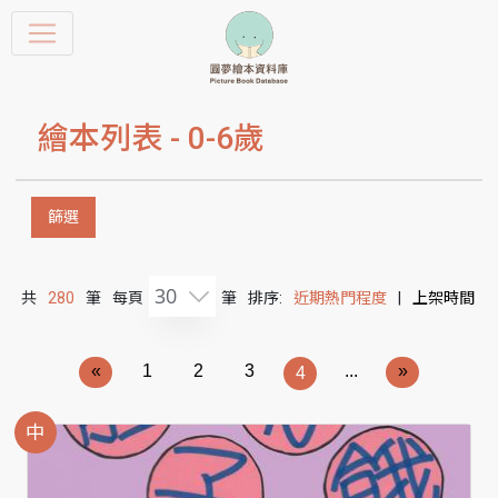
繪本列表 -
0-6歲
篩選
30
共
280
筆
每頁
筆
排序:
近期熱門程度
|
上架時間
«
1
2
3
...
»
4
中