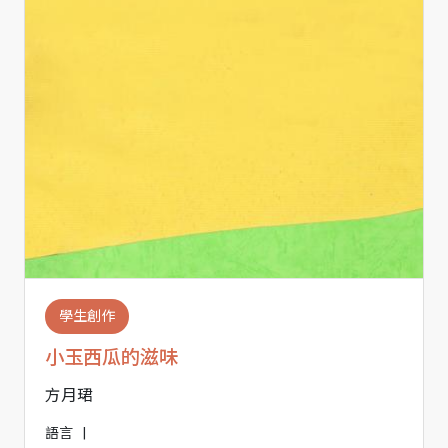
學生創作
小玉西瓜的滋味
方月珺
語言
|