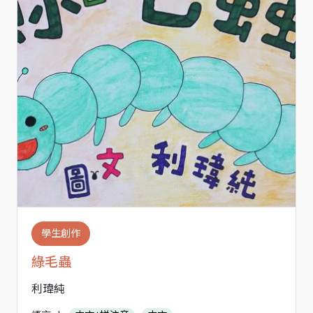
學生創作
綠毛蟲
利瑋純