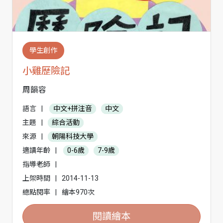
學生創作
小雞歷險記
周韻容
語言
|
中文+拼注音
中文
主題
|
綜合活動
來源
|
朝陽科技大學
適讀年齡
|
0-6歲
7-9歲
指導老師
|
上架時間
|
2014-11-13
總點閱率
|
繪本970次
閱讀繪本