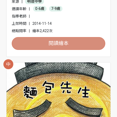
來源
|
明道中學
適讀年齡
|
0-6歲
7-9歲
指導老師
|
上架時間
|
2014-11-14
總點閱率
|
繪本2,422次
閱讀繪本
中