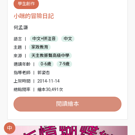
學生創作
小咪的冒險日記
何孟謙
語言
|
中文+拼注音
中文
主題
|
家政教育
來源
|
天主教振聲高級中學
適讀年齡
|
0-6歲
7-9歲
指導老師
|
郭姿杏
上架時間
|
2014-11-14
總點閱率
|
繪本30,491次
閱讀繪本
中