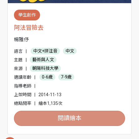
學生創作
阿法冒險去
楊雅伃
語言
|
中文+拼注音
中文
主題
|
藝術與人文
來源
|
朝陽科技大學
適讀年齡
|
0-6歲
7-9歲
指導老師
|
上架時間
|
2014-11-13
總點閱率
|
繪本1,135次
閱讀繪本