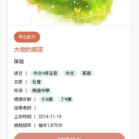
學生創作
大樹的願望
陳融
語言
|
中文+拼注音
中文
客語
主題
|
社會
來源
|
明道中學
適讀年齡
|
0-6歲
7-9歲
指導老師
|
上架時間
|
2014-11-14
總點閱率
|
繪本1,870次