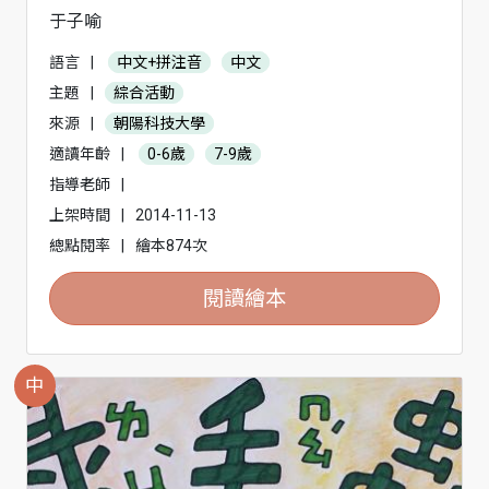
于子喻
語言
|
中文+拼注音
中文
主題
|
綜合活動
來源
|
朝陽科技大學
適讀年齡
|
0-6歲
7-9歲
指導老師
|
上架時間
|
2014-11-13
總點閱率
|
繪本874次
閱讀繪本
中