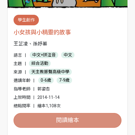
學生創作
小女孩與小精靈的故事
王芷凌、孫妤蓁
語言
|
中文+拼注音
中文
主題
|
綜合活動
來源
|
天主教振聲高級中學
適讀年齡
|
0-6歲
7-9歲
指導老師
|
郭姿杏
上架時間
|
2014-11-14
總點閱率
|
繪本1,108次
閱讀繪本