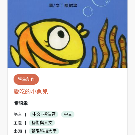
學生創作
愛吃的小魚兒
陳韶聿
語言
|
中文+拼注音
中文
主題
|
藝術與人文
來源
|
朝陽科技大學