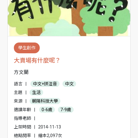
學生創作
大賣場有什麼呢？
方文蘭
語言
|
中文+拼注音
中文
主題
|
生活
來源
|
朝陽科技大學
適讀年齡
|
0-6歲
7-9歲
指導老師
|
上架時間
|
2014-11-13
總點閱率
|
繪本2,097次