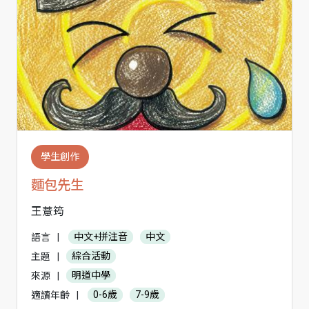
學生創作
麵包先生
王薏筠
語言
|
中文+拼注音
中文
主題
|
綜合活動
來源
|
明道中學
適讀年齡
|
0-6歲
7-9歲