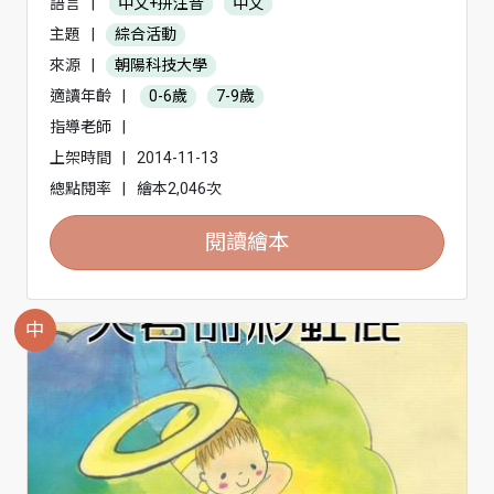
語言
|
中文+拼注音
中文
主題
|
綜合活動
來源
|
朝陽科技大學
適讀年齡
|
0-6歲
7-9歲
指導老師
|
上架時間
|
2014-11-13
總點閱率
|
繪本2,046次
閱讀繪本
中